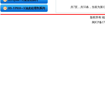
HS-Q900∽X清洁剂系列
共7页，共55条，当前为第
HS-YP010∽X油皮处理剂系列
版权所有:
闽ICP备17