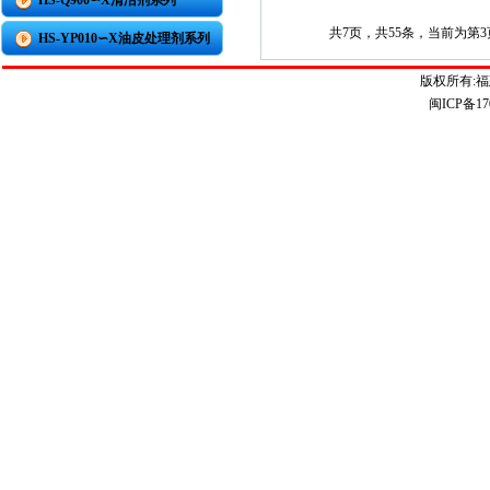
HS-Q900∽X清洁剂系列
共7页，共55条，当前为第
HS-YP010∽X油皮处理剂系列
版权所有:
闽ICP备17