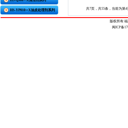
HS-Q900∽X清洁剂系列
共7页，共55条，当前为第
HS-YP010∽X油皮处理剂系列
版权所有:
闽ICP备17