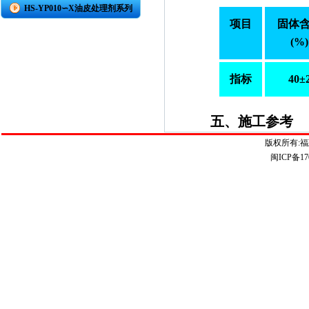
HS-YP010∽X油皮处理剂系列
项目
固体
(%)
指标
40
±
五、施工参考
1、
施工方法：
版权所有:
闽ICP备17
均匀后再进
2、
干燥时间：
6
3、
表面处理：
4、
稀释剂：自
勿储存）；
5、
稀释比例：