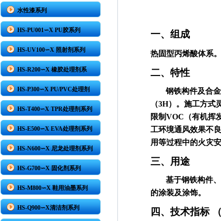
水性漆系列
HS-PU001∽X PU胶系列
一、组成
HS-UV100∽X 照射剂系列
热固型丙烯酸体系
HS-R200∽X 橡胶处理剂系
二、特性
HS-P300∽X PU/PVC处理剂
钢铁构件及合
（
3H
）。施工方式
HS-T400∽X TPR处理剂系列
限制
VOC
（有机挥
HS-E500∽X EVA处理剂系列
工环境通风效果不
用等过程中的火灾
HS-N600∽X 尼龙处理剂系列
三、用途
HS-G700∽X 固化剂系列
基于钢铁构件
HS-M800∽X 鞋用油墨系列
的涂装及涂饰。
HS-Q900∽X清洁剂系列
四、技术指标 